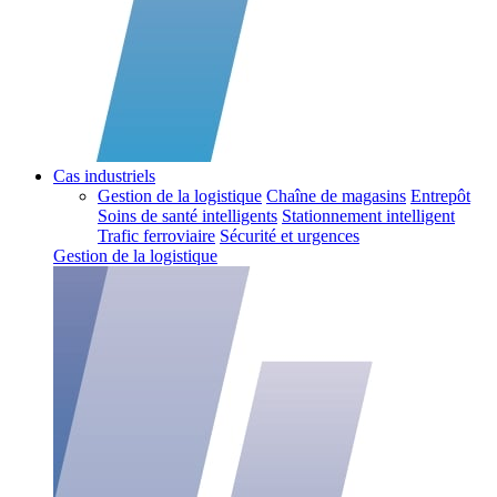
Cas industriels
Gestion de la logistique
Chaîne de magasins
Entrepôt
Soins de santé intelligents
Stationnement intelligent
Trafic ferroviaire
Sécurité et urgences
Gestion de la logistique