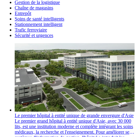
Gestion de la logistique
Chaîne de magasins
Entrepôt
Soins de santé intelligents
Stationnement intelligent
Trafic ferroviaire
Sécurité et urgences
Le premier hôpital à entité unique de grande envergure d'Asie
Le premier grand hôpital à entité unique d'Asie, avec 30 000
lits, est une institution moderne et complète intégrant les soins
médicaux, la recherche et l'enseignement. Pour améliorer ses