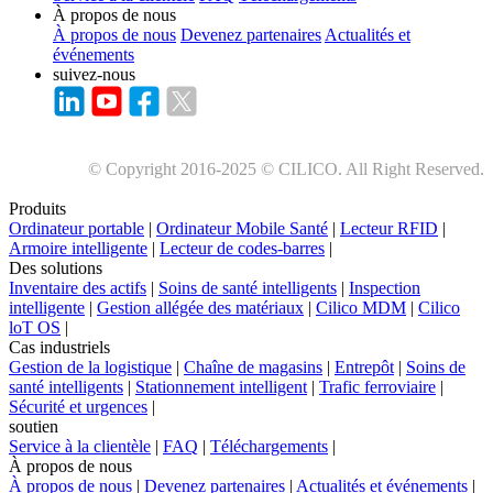
À propos de nous
À propos de nous
Devenez partenaires
Actualités et
événements
suivez-nous
© Copyright 2016-2025 © CILICO. All Right Reserved.
Produits
Ordinateur portable
|
Ordinateur Mobile Santé
|
Lecteur RFID
|
Armoire intelligente
|
Lecteur de codes-barres
|
Des solutions
Inventaire des actifs
|
Soins de santé intelligents
|
Inspection
intelligente
|
Gestion allégée des matériaux
|
Cilico MDM
|
Cilico
loT OS
|
Cas industriels
Gestion de la logistique
|
Chaîne de magasins
|
Entrepôt
|
Soins de
santé intelligents
|
Stationnement intelligent
|
Trafic ferroviaire
|
Sécurité et urgences
|
soutien
Service à la clientèle
|
FAQ
|
Téléchargements
|
À propos de nous
À propos de nous
|
Devenez partenaires
|
Actualités et événements
|