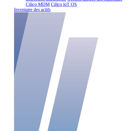
Cilico MDM
Cilico loT OS
Inventaire des actifs