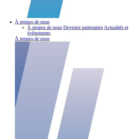
À propos de nous
À propos de nous
Devenez partenaires
Actualités et
événements
À propos de nous