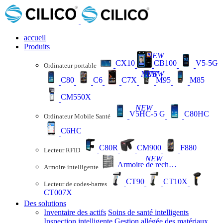
accueil
Produits
NEW
CX10
CB100
V5-5G
Ordinateur portable
NEW
NEW
C80
C6
C7X
M95
M85
CM550X
NEW
V5HC-5 G
C80HC
Ordinateur Mobile Santé
C6HC
C80R
CM900
F880
Lecteur RFID
NEW
Armoire de recharge
Armoire intelligente
CT90
CT10X
Lecteur de codes-barres
CT007X
Des solutions
Inventaire des actifs
Soins de santé intelligents
Inspection intelligente
Gestion allégée des matériaux