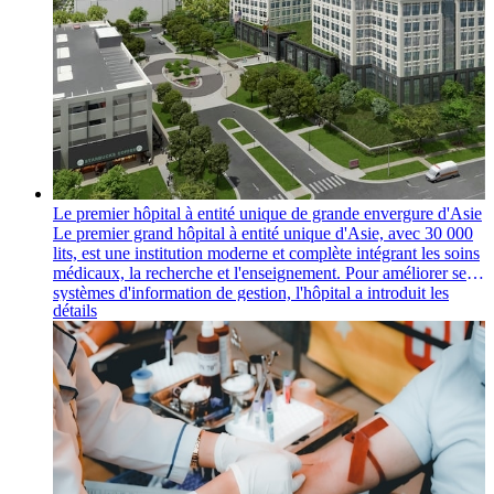
Le premier hôpital à entité unique de grande envergure d'Asie
Le premier grand hôpital à entité unique d'Asie, avec 30 000
lits, est une institution moderne et complète intégrant les soins
médicaux, la recherche et l'enseignement. Pour améliorer ses
systèmes d'information de gestion, l'hôpital a introduit les
détails
ordinateurs portables intelligents de Cilico et un système
MDM (gestion des appareils mobiles), améliorant ainsi
considérablement l'efficacité opérationnelle et la gestion de
l'information.