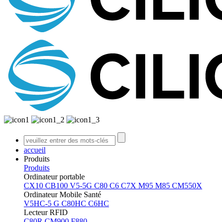
accueil
Produits
Produits
Ordinateur portable
CX10
CB100
V5-5G
C80
C6
C7X
M95
M85
CM550X
Ordinateur Mobile Santé
V5HC-5 G
C80HC
C6HC
Lecteur RFID
C80R
CM900
F880