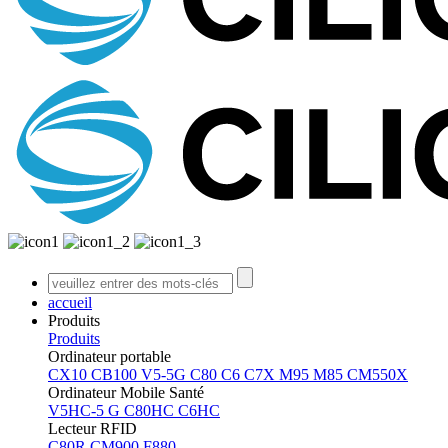
accueil
Produits
Produits
Ordinateur portable
CX10
CB100
V5-5G
C80
C6
C7X
M95
M85
CM550X
Ordinateur Mobile Santé
V5HC-5 G
C80HC
C6HC
Lecteur RFID
C80R
CM900
F880