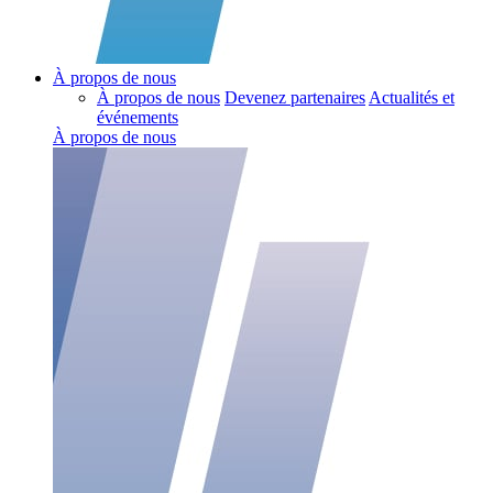
À propos de nous
À propos de nous
Devenez partenaires
Actualités et
événements
À propos de nous