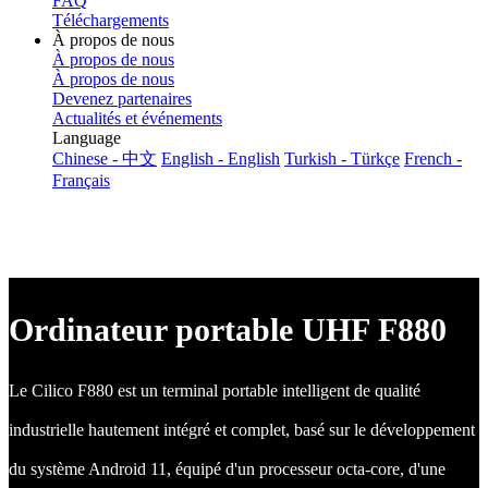
FAQ
Téléchargements
À propos de nous
À propos de nous
À propos de nous
Devenez partenaires
Actualités et événements
Language
Chinese - 中文
English - English
Turkish - Türkçe
French -
Français
Ordinateur portable UHF F880
Le Cilico F880 est un terminal portable intelligent de qualité
industrielle hautement intégré et complet, basé sur le développement
du système Android 11, équipé d'un processeur octa-core, d'une