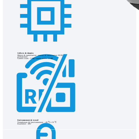
Collecte de données
Moteur de numérisation : moteur de numérisation 1D/2D
professionnel
Caméra avant : 5 MP, caméra arrière 13 MP
Environnement de travail
Température de fonctionnement : -20 ℃ à 55 ℃
Étanchéité : IP67