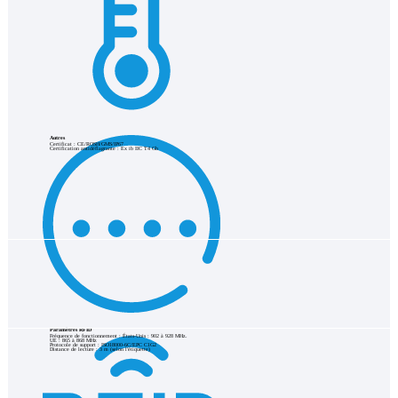
Autres
Certificat : CE/ROSH/GMS/IP67
Certification antidéflagrante : Ex ib IIC T4 Gb
Paramètres RFID
Fréquence de fonctionnement : États-Unis : 902 à 928 MHz.
UE : 865 à 868 MHz
Protocole de support : ISO18000-6C/EPC C1G2
Distance de lecture : 3 m (selon l'étiquette)