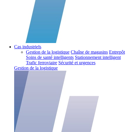
Cas industriels
Gestion de la logistique
Chaîne de magasins
Entrepôt
Soins de santé intelligents
Stationnement intelligent
Trafic ferroviaire
Sécurité et urgences
Gestion de la logistique