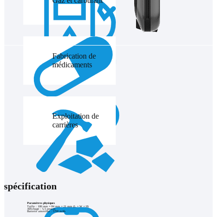
Gaz et carburant
Fabrication de
médicaments
Exploitation de
carrières
spécification
Paramètres physiques
Taille : 180 mm × 84 mm × 21 mm (L × W × H)
Affichage : 5,5 pouces
Batterie amovible : 5700 mAh