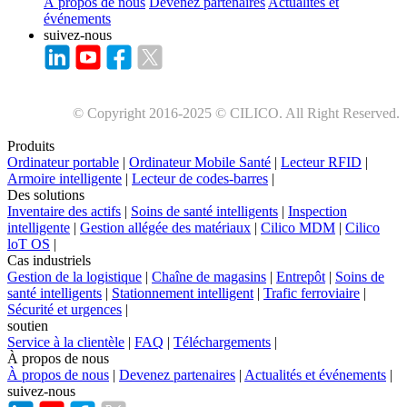
À propos de nous
Devenez partenaires
Actualités et
événements
suivez-nous
© Copyright 2016-2025 © CILICO. All Right Reserved.
Produits
Ordinateur portable
|
Ordinateur Mobile Santé
|
Lecteur RFID
|
Armoire intelligente
|
Lecteur de codes-barres
|
Des solutions
Inventaire des actifs
|
Soins de santé intelligents
|
Inspection
intelligente
|
Gestion allégée des matériaux
|
Cilico MDM
|
Cilico
loT OS
|
Cas industriels
Gestion de la logistique
|
Chaîne de magasins
|
Entrepôt
|
Soins de
santé intelligents
|
Stationnement intelligent
|
Trafic ferroviaire
|
Sécurité et urgences
|
soutien
Service à la clientèle
|
FAQ
|
Téléchargements
|
À propos de nous
À propos de nous
|
Devenez partenaires
|
Actualités et événements
|
suivez-nous