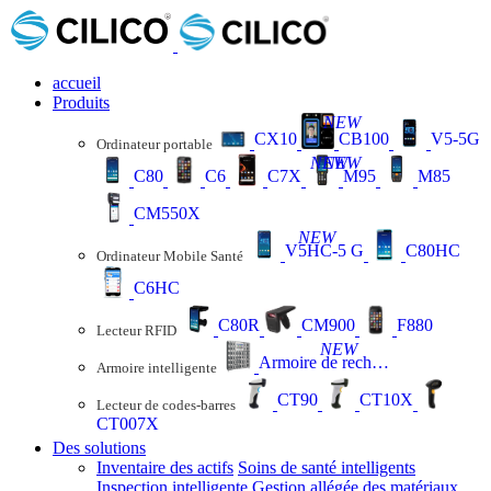
accueil
Produits
NEW
CX10
CB100
V5-5G
Ordinateur portable
NEW
NEW
C80
C6
C7X
M95
M85
CM550X
NEW
V5HC-5 G
C80HC
Ordinateur Mobile Santé
C6HC
C80R
CM900
F880
Lecteur RFID
NEW
Armoire de recharge
Armoire intelligente
CT90
CT10X
Lecteur de codes-barres
CT007X
Des solutions
Inventaire des actifs
Soins de santé intelligents
Inspection intelligente
Gestion allégée des matériaux