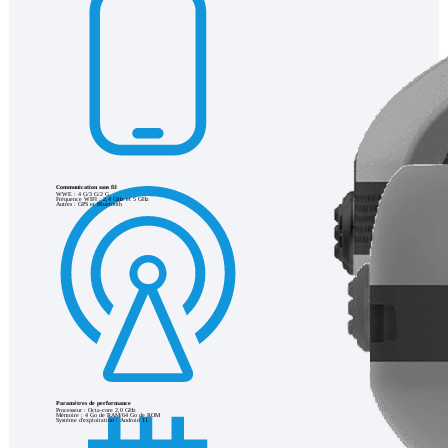
Communication sans fil
WWE : 4 G/3 G/2 G
Fréquence WIFI : 2,4 GHz et 5 GHz
Autres : GPS et Bluetooth
Paramètres de performance
Processeur : Octa-core 2,0 GHz
Mémoire : 4 Go de RAM/64 Go de ROM
Système d'exploitation : Android 11