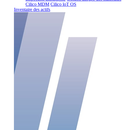
Cilico MDM
Cilico loT OS
Inventaire des actifs