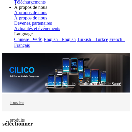
Téléchargements
À propos de nous
À propos de nous
À propos de nous
Devenez partenaires
Actualités et événements
Language
Chinese - 中文
English - English
Turkish - Türkçe
French -
Français
>
accueil>
Produits
Ordinateur Mobile Santé
tous les
produits
sélectionner