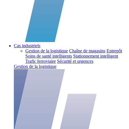
Cas industriels
Gestion de la logistique
Chaîne de magasins
Entrepôt
Soins de santé intelligents
Stationnement intelligent
Trafic ferroviaire
Sécurité et urgences
Gestion de la logistique