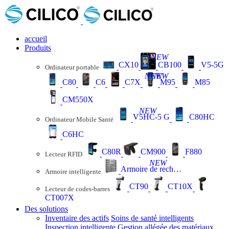
accueil
Produits
NEW
CX10
CB100
V5-5G
Ordinateur portable
NEW
NEW
C80
C6
C7X
M95
M85
CM550X
NEW
V5HC-5 G
C80HC
Ordinateur Mobile Santé
C6HC
C80R
CM900
F880
Lecteur RFID
NEW
Armoire de recharge
Armoire intelligente
CT90
CT10X
Lecteur de codes-barres
CT007X
Des solutions
Inventaire des actifs
Soins de santé intelligents
Inspection intelligente
Gestion allégée des matériaux