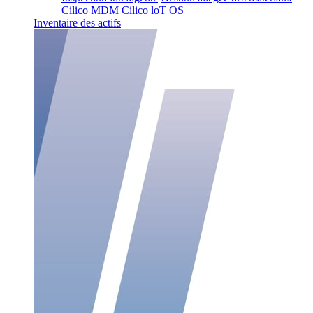
Cilico MDM
Cilico loT OS
Inventaire des actifs