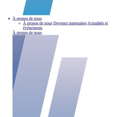
À propos de nous
À propos de nous
Devenez partenaires
Actualités et
événements
À propos de nous