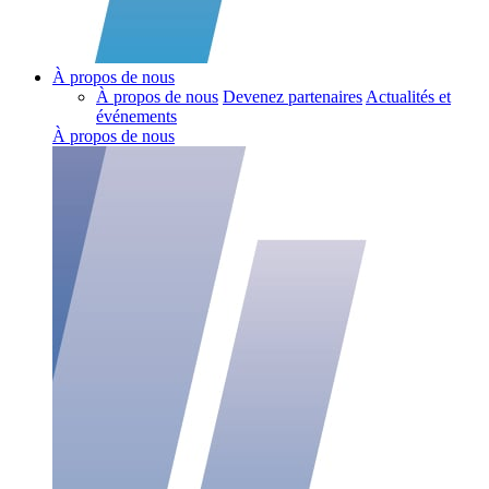
À propos de nous
À propos de nous
Devenez partenaires
Actualités et
événements
À propos de nous