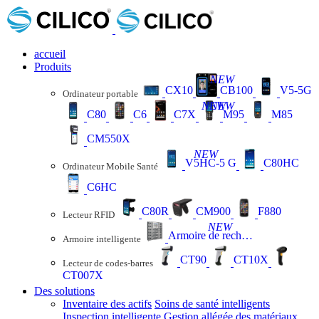
accueil
Produits
NEW
CX10
CB100
V5-5G
Ordinateur portable
NEW
NEW
C80
C6
C7X
M95
M85
CM550X
NEW
V5HC-5 G
C80HC
Ordinateur Mobile Santé
C6HC
C80R
CM900
F880
Lecteur RFID
NEW
Armoire de recharge
Armoire intelligente
CT90
CT10X
Lecteur de codes-barres
CT007X
Des solutions
Inventaire des actifs
Soins de santé intelligents
Inspection intelligente
Gestion allégée des matériaux