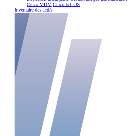
Cilico MDM
Cilico loT OS
Inventaire des actifs