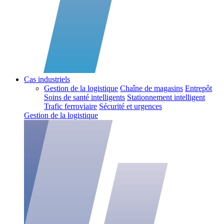
Cas industriels
Gestion de la logistique
Chaîne de magasins
Entrepôt
Soins de santé intelligents
Stationnement intelligent
Trafic ferroviaire
Sécurité et urgences
Gestion de la logistique