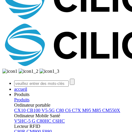
accueil
Produits
Produits
Ordinateur portable
CX10
CB100
V5-5G
C80
C6
C7X
M95
M85
CM550X
Ordinateur Mobile Santé
V5HC-5 G
C80HC
C6HC
Lecteur RFID
C80R
CM900
F880